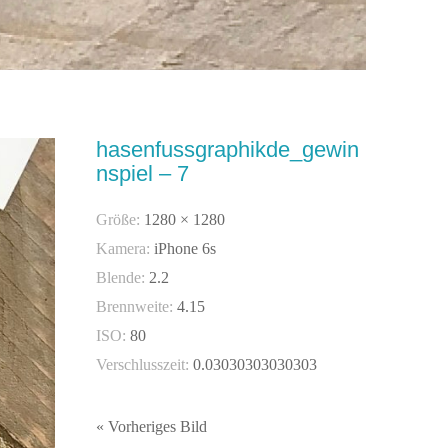
hasenfussgraphikde_gewin
nspiel – 7
Größe:
1280 × 1280
Kamera:
iPhone 6s
Blende:
2.2
Brennweite:
4.15
ISO:
80
Verschlusszeit:
0.03030303030303
« Vorheriges Bild