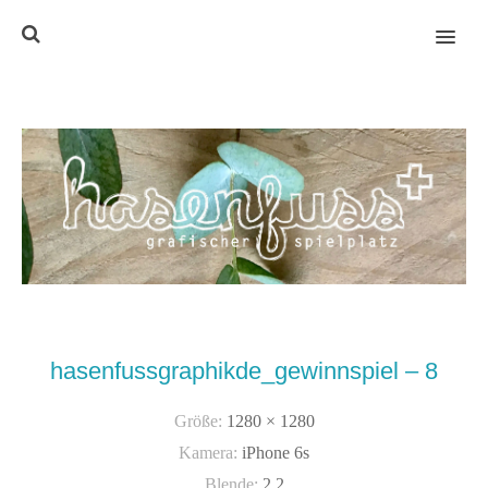
MENU
hasenfussgraphikde_gewinnspiel – 8
Größe:
1280 × 1280
Kamera:
iPhone 6s
Blende:
2.2